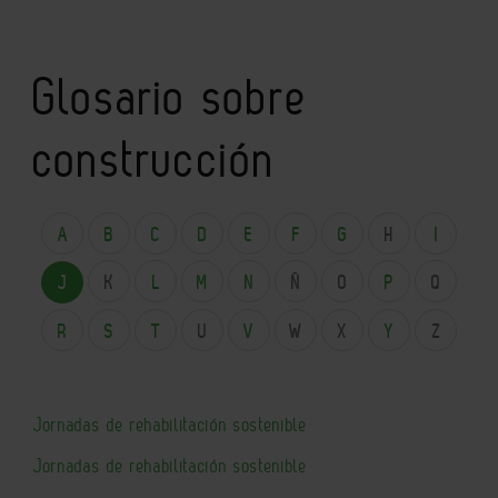
Glosario sobre
construcción
A
B
C
D
E
F
G
H
I
J
K
L
M
N
Ñ
O
P
Q
R
S
T
U
V
W
X
Y
Z
Jornadas de rehabilitación sostenible
Jornadas de rehabilitación sostenible