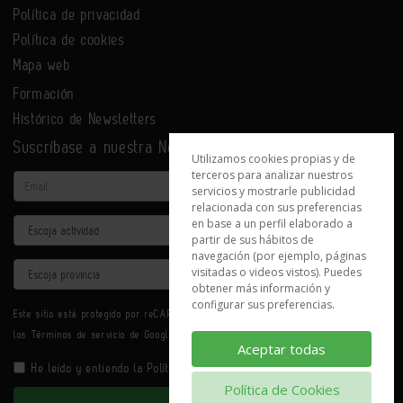
Política de privacidad
Política de cookies
Mapa web
Formación
Histórico de Newsletters
Suscríbase a nuestra Newsletter
Utilizamos cookies propias y de
terceros para analizar nuestros
Email
servicios y mostrarle publicidad
relacionada con sus preferencias
en base a un perfil elaborado a
Actividad
partir de sus hábitos de
navegación (por ejemplo, páginas
Provincia
visitadas o videos vistos). Puedes
obtener más información y
configurar sus preferencias.
Este sitio está protegido por reCAPTCHA y se aplican la
Política de privacidad
y
los
Términos de servicio
de Google.
Aceptar todas
He leído y entiendo la
Política de Privacidad
Política de Cookies