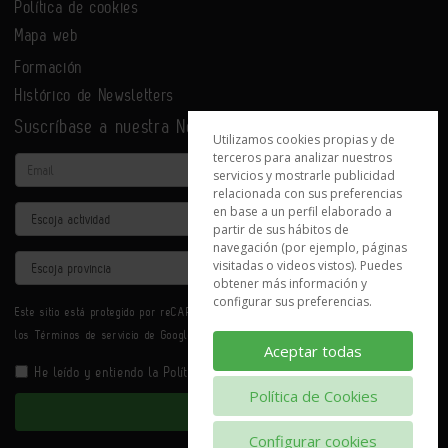
Política de cookies
Mapa web
Formación
Histórico de Newsletters
Suscríbase a nuestra Newsletter
Utilizamos cookies propias y de
terceros para analizar nuestros
Email
servicios y mostrarle publicidad
relacionada con sus preferencias
en base a un perfil elaborado a
Actividad
partir de sus hábitos de
navegación (por ejemplo, páginas
Provincia
visitadas o videos vistos). Puedes
obtener más información y
configurar sus preferencias.
Este sitio está protegido por reCAPTCHA y se aplican la
Política de privacidad
y
los
Términos de servicio
de Google.
Aceptar todas
He leído y entiendo la
Política de Privacidad
Política de Cookies
Enviar
Configurar cookies