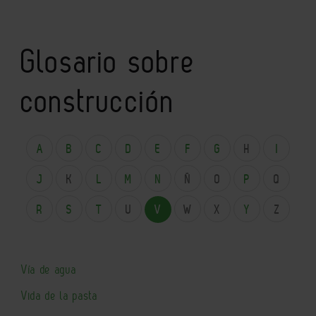
Glosario sobre
construcción
A
B
C
D
E
F
G
H
I
J
K
L
M
N
Ñ
O
P
Q
R
S
T
U
V
W
X
Y
Z
Vía de agua
Vida de la pasta