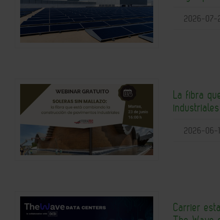
2026-07-
La fibra q
industriale
2026-06-
Carrier est
The Wave 