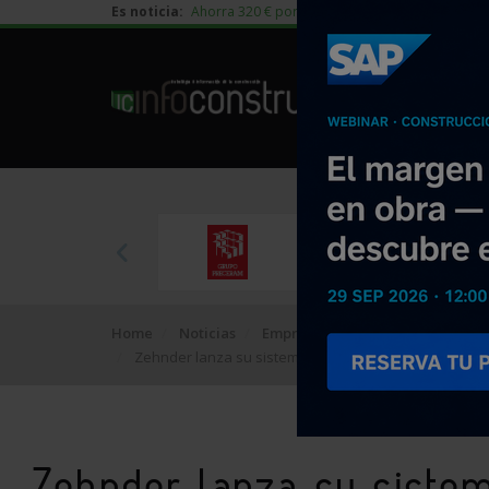
Es noticia:
Ahorra 320 € por vivienda en edificación residen
Home
Noticias
Empresa
Zehnder lanza su sistema para aportar aire fresco y
Zehnder lanza su sistem