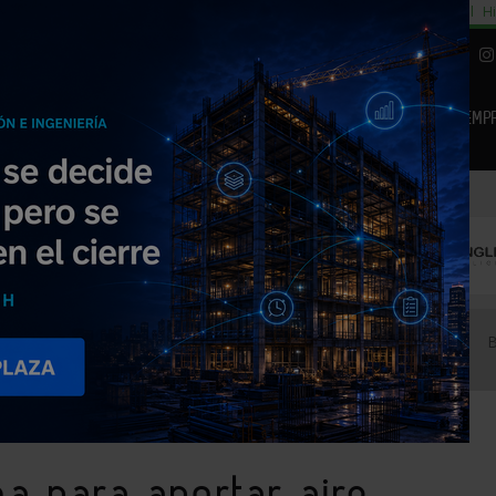
cial
Subida del 8,5% consumo cemento
29% cambiar al alquiler temporal
Hi
|
Piedra Natural
EMP
NOTICIAS
PRODUCTOS
AGENDA
ARTÍCULOS
EMPRESAS PREMIUM
 extraer olores Zehnder Comforfresh
a para aportar aire