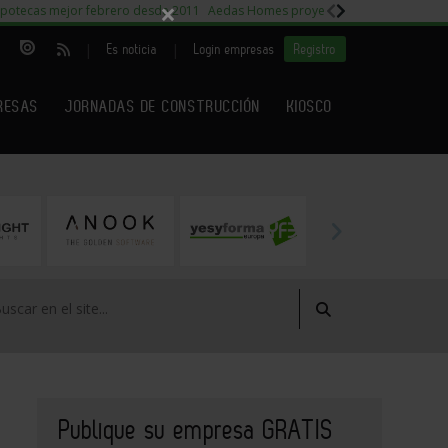
×
potecas mejor febrero desde 2011
Aedas Homes proyecto Fiora
Capitales m
|
|
Es noticia
Login empresas
Registro
RESAS
JORNADAS DE CONSTRUCCIÓN
KIOSCO
Publique su empresa GRATIS