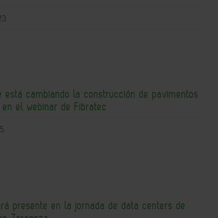
23
ue está cambiando la construcción de pavimentos
s en el webinar de Fibratec
15
ará presente en la jornada de data centers de
en Zaragoza