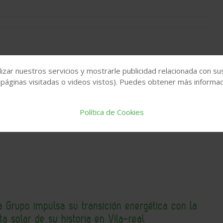
izar nuestros servicios y mostrarle publicidad relacionada con su
rdín japonés, la propuesta de Venux para Cersaie
 páginas visitadas o videos vistos). Puedes obtener más informaci
29
Política de Cookies
 Grupo impulsa su transición energética con la
a solar de su historia en Vila-real