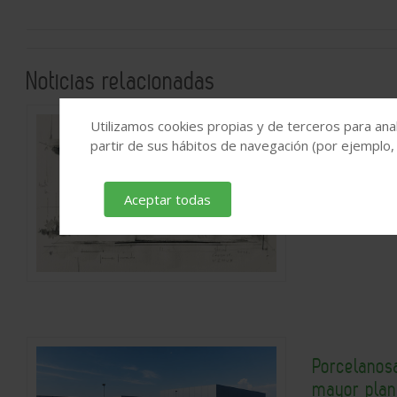
Noticias relacionadas
Utilizamos cookies propias y de terceros para anal
Niwa, un ja
partir de sus hábitos de navegación (por ejemplo,
2026
2026-07-
Aceptar todas
Porcelanosa
mayor plant