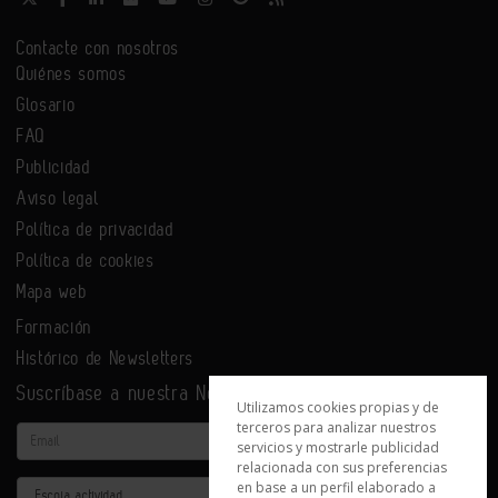
Contacte con nosotros
Quiénes somos
Glosario
FAQ
Publicidad
Aviso legal
Política de privacidad
Política de cookies
Mapa web
Formación
Histórico de Newsletters
Suscríbase a nuestra Newsletter
Utilizamos cookies propias y de
terceros para analizar nuestros
Email
servicios y mostrarle publicidad
relacionada con sus preferencias
en base a un perfil elaborado a
Actividad