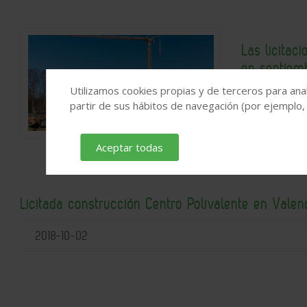
Las licitac
en septiem
Utilizamos cookies propias y de terceros para anal
2019-11-14
partir de sus hábitos de navegación (por ejemplo,
Aceptar todas
Licitada construcción Centro Polivalente en Valen
2018-10-02