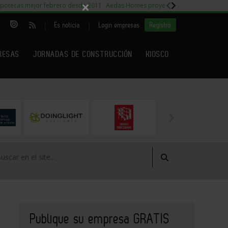
×
potecas mejor febrero desde 2011
Aedas Homes proyecto Fiora
Capitales m
|
|
Es noticia
Login empresas
Registro
RESAS
JORNADAS DE CONSTRUCCIÓN
KIOSCO
Publique su empresa GRATIS