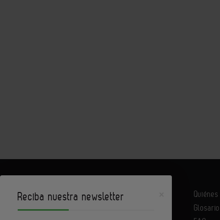
×
Quiéne
Reciba nuestra newsletter
Glosario
Infoconstrucción es un portal de Infoedita