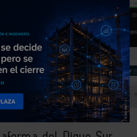
cial
Subida del 8,5% consumo cemento
29% cambiar al alquiler temporal
Hi
|
Piedra Natural
EMP
NOTICIAS
PRODUCTOS
AGENDA
ARTÍCULOS
EMPRESAS PREMIUM
eropuerto de Barcelona - El Prat
taforma del Dique Sur