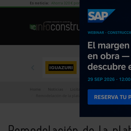
Es noticia:
Ahorra 320 € por vivienda en edificación residen
Home
Noticias
Licitaciones
Remodelación de la plataforma del Dique Sur de T1. A
Remodelación de la pla