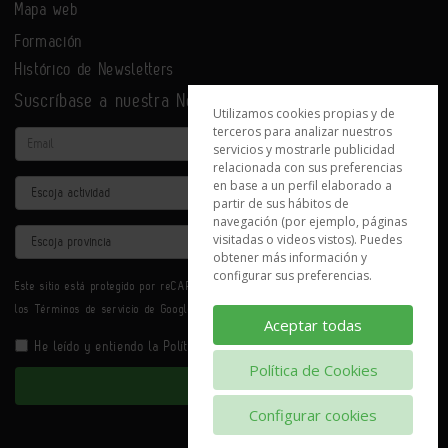
Mapa web
Formación
Histórico de Newsletters
Suscríbase a nuestra Newsletter
Utilizamos cookies propias y de
terceros para analizar nuestros
Email
servicios y mostrarle publicidad
relacionada con sus preferencias
en base a un perfil elaborado a
Actividad
partir de sus hábitos de
navegación (por ejemplo, páginas
Provincia
visitadas o videos vistos). Puedes
obtener más información y
configurar sus preferencias.
Este sitio está protegido por reCAPTCHA y se aplican la
Política de privacidad
y
los
Términos de servicio
de Google.
Aceptar todas
He leído y entiendo la
Política de Privacidad
Política de Cookies
Enviar
Configurar cookies