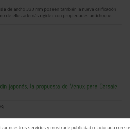
uda
de ancho 333 mm poseen también la nueva calificación
o uno de ellos además rigidez con propiedades antichoque.
rdín japonés, la propuesta de Venux para Cersaie
29
izar nuestros servicios y mostrarle publicidad relacionada con su