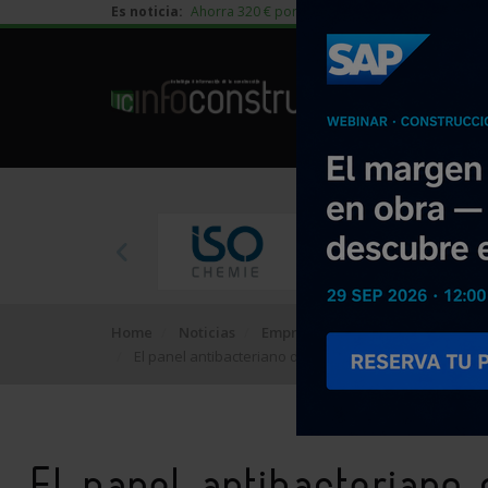
Es noticia:
Ahorra 320 € por vivienda en edificación residen
Home
Noticias
Empresa
El panel antibacteriano de La Viuda de 333 m obtiene
El panel antibacterian