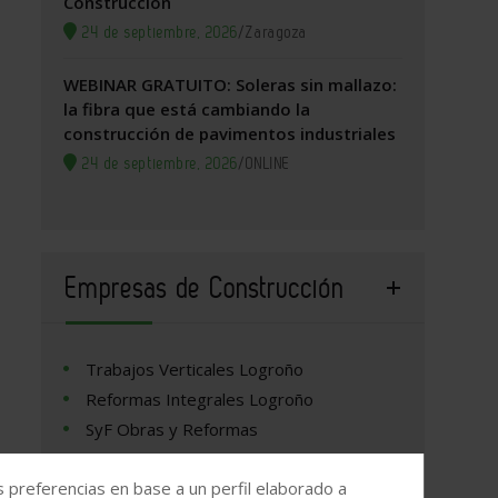
Construcción
24 de septiembre, 2026
/
Zaragoza
WEBINAR GRATUITO: Soleras sin mallazo:
la fibra que está cambiando la
construcción de pavimentos industriales
24 de septiembre, 2026
/
ONLINE
Empresas de Construcción
Trabajos Verticales Logroño
Reformas Integrales Logroño
SyF Obras y Reformas
Henan Dejun Industrial Co., Ltd
s preferencias en base a un perfil elaborado a