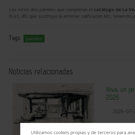
Los otros dos paneles que completan el
catálogo de La Vi
B-s3, d0, que sustituye la anterior calificación M1, teniend
Tags:
paneles
Noticias relacionadas
Niwa, un ja
2026
2026-07-
Utilizamos cookies propias y de terceros para anal