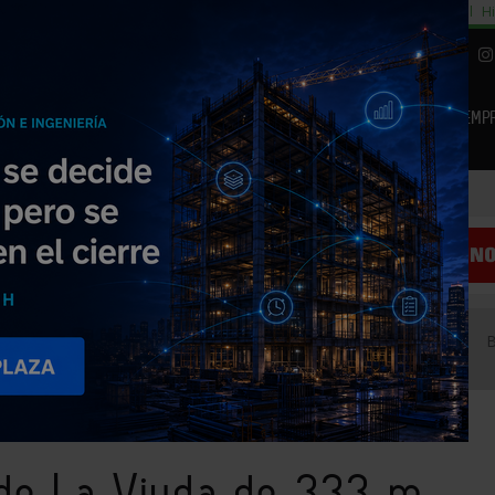
cial
Subida del 8,5% consumo cemento
29% cambiar al alquiler temporal
Hi
|
Piedra Natural
EMP
NOTICIAS
PRODUCTOS
AGENDA
ARTÍCULOS
EMPRESAS PREMIUM
 la Euroclase de revestimiento de pared
o de La Viuda de 333 m