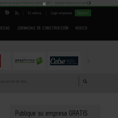
×
potecas mejor febrero desde 2011
Aedas Homes proyecto Fiora
Capitales m
|
|
Es noticia
Login empresas
Registro
RESAS
JORNADAS DE CONSTRUCCIÓN
KIOSCO
Publique su empresa GRATIS