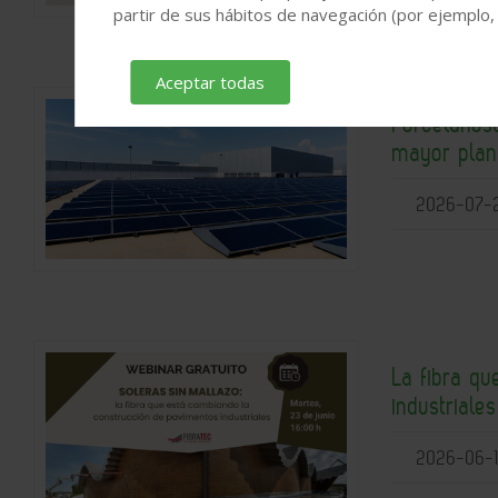
partir de sus hábitos de navegación (por ejemplo,
Aceptar todas
Porcelanosa
mayor plant
2026-07-
La fibra q
industriale
2026-06-