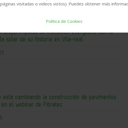
 páginas visitadas o videos vistos). Puedes obtener más informaci
Política de Cookies
 Grupo impulsa su transición energética con la
a solar de su historia en Vila-real
23
ue está cambiando la construcción de pavimentos
s en el webinar de Fibratec
15