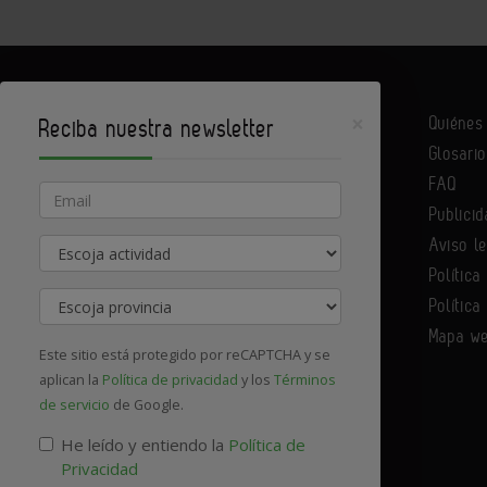
×
Quiéne
Reciba nuestra newsletter
Glosario
Infoconstrucción es un portal de Infoedita
FAQ
Email
Publicid
Aviso l
Actividad
Contacte con nosotros
Política
Provincia
Política
Mapa w
Este sitio está protegido por reCAPTCHA y se
aplican la
Política de privacidad
y los
Términos
de servicio
de Google.
He leído y entiendo la
Política de
Privacidad