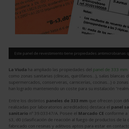
Este panel de revestimiento tiene propiedades antimicrobianas q
La Viuda
ha ampliado las propiedades del
panel de 333 mm
como zonas sanitarias (clínicas, quirófanos…), salas blancas
supermercados, conserveras, carnicerías, cocinas…) o zonas 
han logrado manteniendo un coste para su instalación "realme
Entre los distintos
paneles de 333 mm
que ofrecen (con dif
realizadas por laboratorios acreditados) destaca el
panel sa
sanitario
nº 39.03347/A. Posee el
Marcado CE
conforme a l
s3, d0 (clasificación de reacción al fuego de productos de l
fabricado con resinas y aditivos aptos para estar en contact