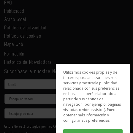
FAQ
Publicidad
Aviso legal
Política de privacidad
Política de cookies
Mapa web
Formación
Histórico de Newsletters
Suscríbase a nuestra Newsletter
Utilizamos cookies propias y de
terceros para analizar nuestros
Email
servicios y mostrarle publicidad
relacionada con sus preferencias
en base a un perfil elaborado a
Actividad
partir de sus hábitos de
navegación (por ejemplo, páginas
visitadas o videos vistos). Puedes
Provincia
obtener más información y
configurar sus preferencias.
Este sitio está protegido por reCAPTCHA y se aplican la
Política de privacidad
y