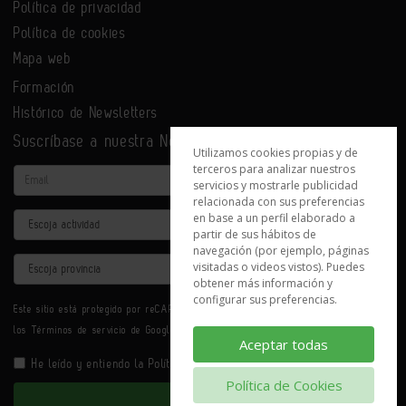
Política de privacidad
Política de cookies
Mapa web
Formación
Histórico de Newsletters
Suscríbase a nuestra Newsletter
Utilizamos cookies propias y de
terceros para analizar nuestros
Email
servicios y mostrarle publicidad
relacionada con sus preferencias
en base a un perfil elaborado a
Actividad
partir de sus hábitos de
navegación (por ejemplo, páginas
Provincia
visitadas o videos vistos). Puedes
obtener más información y
configurar sus preferencias.
Este sitio está protegido por reCAPTCHA y se aplican la
Política de privacidad
y
los
Términos de servicio
de Google.
Aceptar todas
He leído y entiendo la
Política de Privacidad
Política de Cookies
Enviar