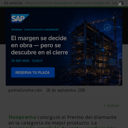
×
Es noticia:
Ahorra 320 € por vivienda en edificación residencial
Subida d
|
Redes Sociales
Piedra Natural
|
Es noticia
Login empresas
Registro
Husqvarna, ganador del Premio
del diamante 2016
por
InfoConstrucción
26 de septiembre, 2016
< Volver
Husqvarna
consiguió el Premio del diamante
en la categoría de mejor producto. La