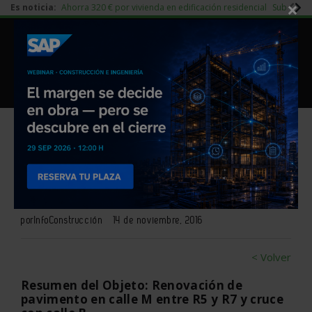
×
Es noticia:
Ahorra 320 € por vivienda en edificación residencial
Subida d
|
Redes Sociales
Piedra Natural
|
Es noticia
Login empresas
Registro
Renovación de pavimento en
Madrid
por
InfoConstrucción
14 de noviembre, 2016
< Volver
Resumen del Objeto: Renovación de
pavimento en calle M entre R5 y R7 y cruce