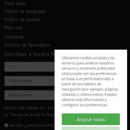
Aviso legal
Política de privacidad
Política de cookies
Mapa web
Formación
Histórico de Newsletters
Suscríbase a nuestra Newsletter
Utilizamos cookies propias y de
terceros para analizar nuestros
Email
servicios y mostrarle publicidad
relacionada con sus preferencias
en base a un perfil elaborado a
Actividad
partir de sus hábitos de
navegación (por ejemplo, páginas
Provincia
visitadas o videos vistos). Puedes
obtener más información y
configurar sus preferencias.
Este sitio está protegido por reCAPTCHA y se aplican la
Política de privacidad
y
los
Términos de servicio
de Google.
Aceptar todas
He leído y entiendo la
Política de Privacidad