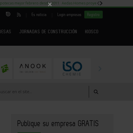
×
potecas mejor febrero desde 2011
Aedas Homes proyecto Fiora
Capitales m
|
|
Es noticia
Login empresas
Registro
RESAS
JORNADAS DE CONSTRUCCIÓN
KIOSCO
Publique su empresa GRATIS