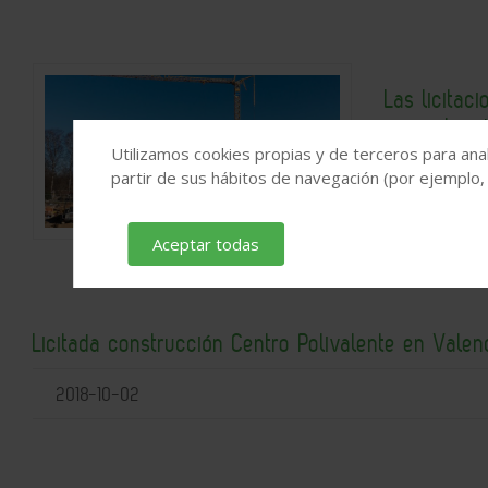
Las licitac
en septiem
Utilizamos cookies propias y de terceros para anal
2019-11-14
partir de sus hábitos de navegación (por ejemplo,
Aceptar todas
Licitada construcción Centro Polivalente en Valen
2018-10-02