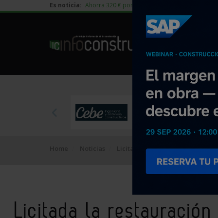
Es noticia:
Ahorra 320 € por vivienda en edificación residen
Home
Noticias
Licitaciones
Licitada la restau
Licitada la restauración 