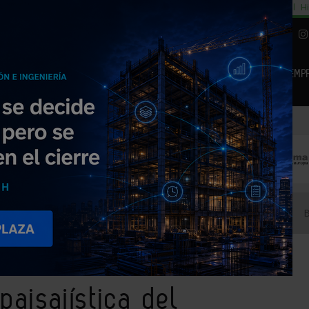
cial
Subida del 8,5% consumo cemento
29% cambiar al alquiler temporal
Hi
|
Piedra Natural
EMP
NOTICIAS
PRODUCTOS
AGENDA
ARTÍCULOS
EMPRESAS PREMIUM
ración paisajística del estanque de la Guitarrera e Barcelona
paisajística del