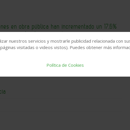
iones en obra pública han incrementado un 17,6%
bre respecto al año pasado
izar nuestros servicios y mostrarle publicidad relacionada con su
 páginas visitadas o videos vistos). Puedes obtener más informaci
Política de Cookies
cia