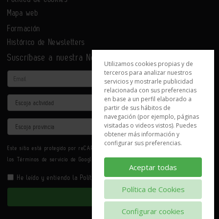
Mapa web
Formación
Histórico de Newsletters
Suscríbase a nuestra Newsletter
Utilizamos cookies propias y de
terceros para analizar nuestros
Email
servicios y mostrarle publicidad
relacionada con sus preferencias
en base a un perfil elaborado a
Actividad
partir de sus hábitos de
navegación (por ejemplo, páginas
Provincia
visitadas o videos vistos). Puedes
obtener más información y
configurar sus preferencias.
Este sitio está protegido por reCAPTCHA y se aplican la
Política de privacidad
y
los
Términos de servicio
de Google.
Aceptar todas
He leído y entiendo la
Política de Privacidad
Política de Cookies
Enviar
Configurar cookies