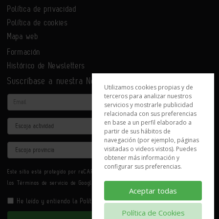
Política de privacidad
Política de cookies
Mapa web
Formación
Histórico de Newsletters
Suscríbase a nuestra Newsletter
Utilizamos cookies propias y de
terceros para analizar nuestros
Email
servicios y mostrarle publicidad
relacionada con sus preferencias
en base a un perfil elaborado a
Actividad
partir de sus hábitos de
navegación (por ejemplo, páginas
Provincia
visitadas o videos vistos). Puedes
obtener más información y
configurar sus preferencias.
Este sitio está protegido por reCAPTCHA y se aplican la
Política de privacidad
y
los
Términos de servicio
de Google.
Aceptar todas
He leído y entiendo la
Política de Privacidad
Política de Cookies