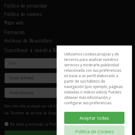
Política de privacidad
Política de cookies
Mapa web
Formación
Histórico de Newsletters
Suscríbase a nuestra Newsletter
Utilizamos cookies propias y de
terceros para analizar nuestros
Email
servicios y mostrarle publicidad
relacionada con sus preferencias
en base a un perfil elaborado a
Actividad
partir de sus hábitos de
navegación (por ejemplo, páginas
Provincia
visitadas o videos vistos). Puedes
obtener más información y
configurar sus preferencias.
Este sitio está protegido por reCAPTCHA y se aplican la
Política de privacidad
y
los
Términos de servicio
de Google.
Aceptar todas
He leído y entiendo la
Política de Privacidad
Política de Cookies