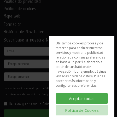
Política de privacidad
Política de cookies
Mapa web
Formación
Histórico de Newsletters
Suscríbase a nuestra Newsletter
Utilizamos cookies propias y de
terceros para analizar nuestros
Email
servicios y mostrarle publicidad
relacionada con sus preferencias
en base a un perfil elaborado a
Actividad
partir de sus hábitos de
navegación (por ejemplo, páginas
Provincia
visitadas o videos vistos). Puedes
obtener más información y
configurar sus preferencias.
Este sitio está protegido por reCAPTCHA y se aplican la
Política de privacidad
y
los
Términos de servicio
de Google.
Aceptar todas
He leído y entiendo la
Política de Privacidad
Política de Cookies
Enviar