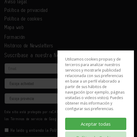
Aviso legal
Política de privacidad
Política de cookies
Mapa web
Formación
Histórico de Newsletters
Suscríbase a nuestra Newsletter
Utilizamos cookies propias y de
terceros para analizar nuestros
Email
servicios y mostrarle publicidad
relacionada con sus preferencias
en base a un perfil elaborado a
Actividad
partir de sus hábitos de
navegación (por ejemplo, páginas
Provincia
visitadas o videos vistos). Puedes
obtener más información y
configurar sus preferencias.
Este sitio está protegido por reCAPTCHA y se aplican la
Política de privacidad
y
los
Términos de servicio
de Google.
Aceptar todas
He leído y entiendo la
Política de Privacidad