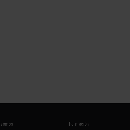
s somos
Formación