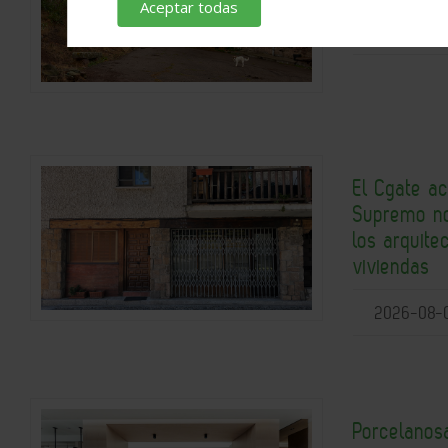
Aceptar todas
2026-08-
El Cgate ac
Supremo no
los arquite
viviendas
2026-08-
Porcelanos