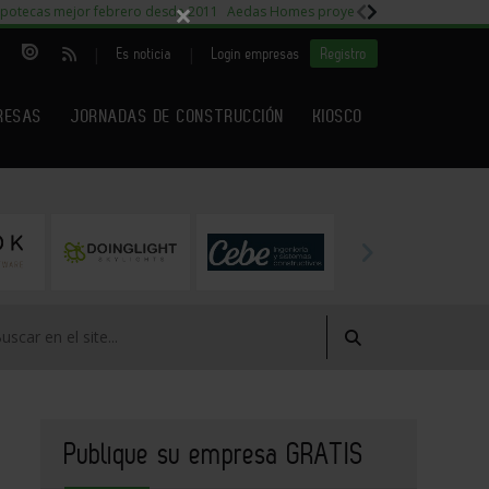
×
potecas mejor febrero desde 2011
Aedas Homes proyecto Fiora
Capitales m
|
|
Es noticia
Login empresas
Registro
RESAS
JORNADAS DE CONSTRUCCIÓN
KIOSCO
Publique su empresa GRATIS