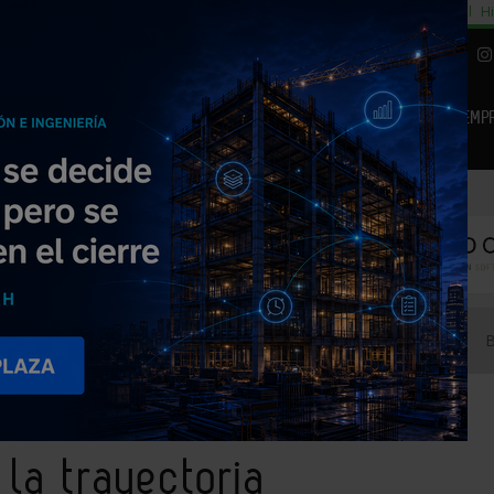
cial
Subida del 8,5% consumo cemento
29% cambiar al alquiler temporal
Hi
|
Piedra Natural
EMP
NOTICIAS
PRODUCTOS
AGENDA
ARTÍCULOS
EMPRESAS PREMIUM
emio a la trayectoria empresarial
la trayectoria