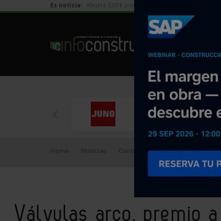
Es noticia:
Ahorra 320 € por vivienda en edificación residen
Home
Noticias
Construcción
Válvulas arco, pr
Válvulas arco, premio a 