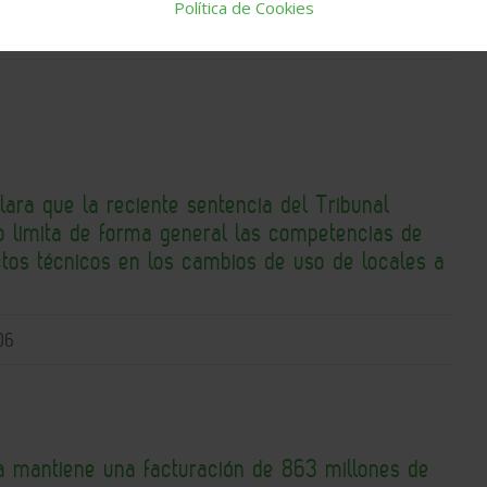
Política de Cookies
06
lara que la reciente sentencia del Tribunal
 limita de forma general las competencias de
ctos técnicos en los cambios de uso de locales a
06
a mantiene una facturación de 863 millones de