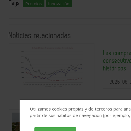
Tags:
Premios
Innovación
Noticias relacionadas
Las compra
consecutiv
históricos
2026-08-
Utilizamos cookies propias y de terceros para anal
partir de sus hábitos de navegación (por ejemplo,
El elevado 
en municipi