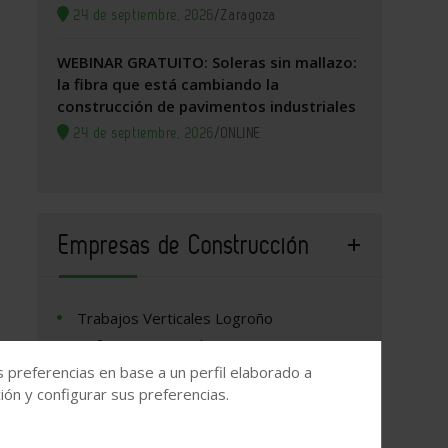
24 de septiembre, 2026
/
Zaragoza
WEBINAR GRATUITO: Soleras sin mallazo:
la fibra que está cambiando la
construcción de pavimentos industriales
24 de septiembre, 2026
/
ONLINE
Empresas de Construcción
Trabajos Verticales Logroño
Reformas Integrales Logroño
s preferencias en base a un perfil elaborado a
SyF Obras y Reformas
ón y configurar sus preferencias.
Henan Dejun Industrial Co., Ltd