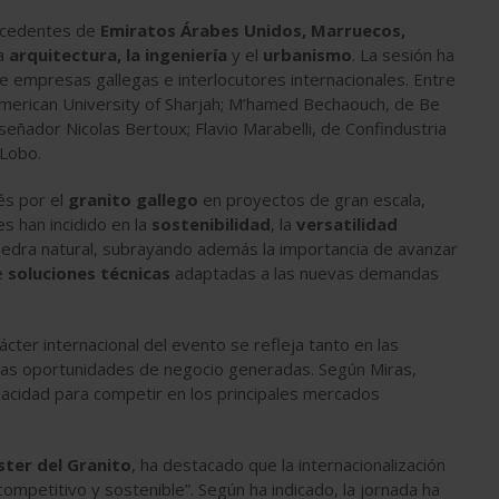
rocedentes de
Emiratos Árabes Unidos, Marruecos,
la
arquitectura, la ingeniería
y el
urbanismo
. La sesión ha
 empresas gallegas e interlocutores internacionales. Entre
American University of Sharjah; M’hamed Bechaouch, de Be
diseñador Nicolas Bertoux; Flavio Marabelli, de Confindustria
 Lobo.
és por el
granito gallego
en proyectos de gran escala,
es han incidido en la
sostenibilidad
, la
versatilidad
piedra natural, subrayando además la importancia de avanzar
e
soluciones técnicas
adaptadas a las nuevas demandas
ácter internacional del evento se refleja tanto en las
n las oportunidades de negocio generadas. Según Miras,
apacidad para competir en los principales mercados
ster del Granito
, ha destacado que la internacionalización
competitivo y sostenible”. Según ha indicado, la jornada ha