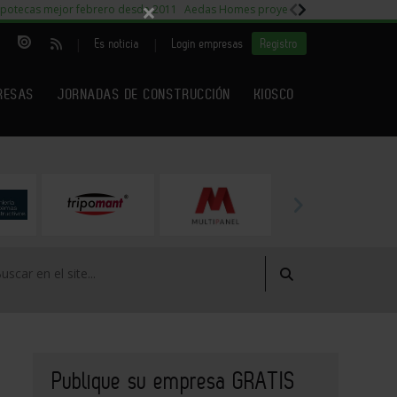
×
potecas mejor febrero desde 2011
Aedas Homes proyecto Fiora
Capitales m
|
|
Es noticia
Login empresas
Registro
RESAS
JORNADAS DE CONSTRUCCIÓN
KIOSCO
Publique su empresa GRATIS