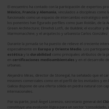
El encuentro ha contado con la participación de expertos p
México, Francia y Alemania
, vinculados a disciplinas como 
funcionado como un espacio de intercambio estratégico entre
los ponentes han figurado perfiles como Juan Roldán, de la 
Green Architecture; Elmehdi Lotfi, de Buildink; el escultor y 
Marmomacchine; y el arquitecto y urbanista Carlos González
Durante la jornada se ha puesto de relieve el creciente inter
especialmente en
Europa y Oriente Medio
. Los participant
estética
y la
durabilidad
como principales atributos de la 
en
certificaciones medioambientales
y en el desarrollo d
urbanas.
Alejandro Miras, director de Stonegal, ha señalado que el car
misiones comerciales como en el perfil de los invitados y e
Galicia dispone de una oferta sólida en piedra natural con c
internacionales.
Por su parte, José Ángel Lorenzo, secretario general del
Clú
constituye una evolución lógica para un sector “consolidado, 