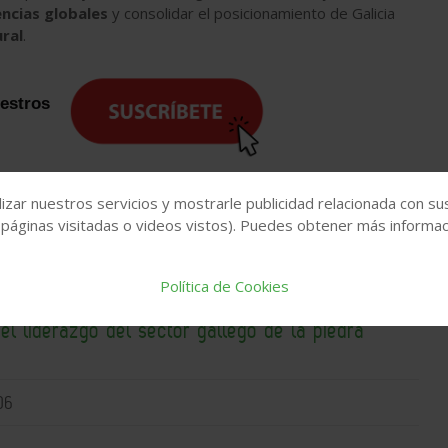
ncias globales
y consolidar el posicionamiento de Galicia
ral
.
uestros
izar nuestros servicios y mostrarle publicidad relacionada con su
 páginas visitadas o videos vistos). Puedes obtener más informaci
Política de Cookies
ierra su primera edición superando expectativas y
el liderazgo del sector gallego de la piedra
06