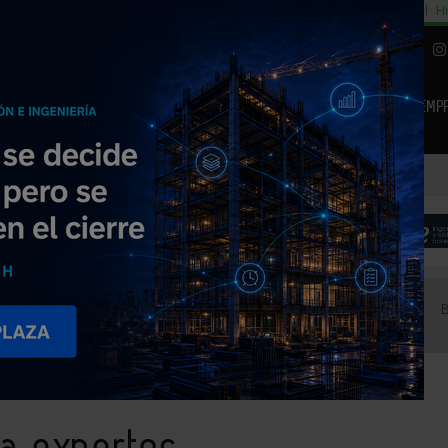
cial
Subida del 8,5% consumo cemento
29% cambiar al alquiler temporal
Hi
|
Piedra Natural
EMP
NOTICIAS
PRODUCTOS
AGENDA
ARTÍCULOS
EMPRESAS PREMIUM
a debatir sobre el futuro de la piedra natural
a expertos