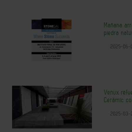
Mañana arra
piedra natu
2025-06-
Venux refu
Cerámic com
2025-03-