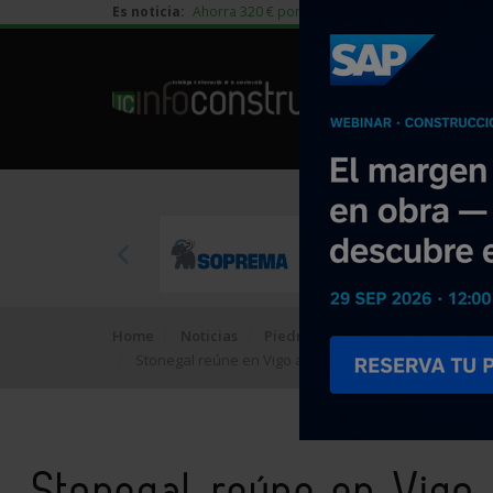
Es noticia:
Ahorra 320 € por vivienda en edificación residen
Home
Noticias
Piedra Natural
Stonegal reúne en Vigo a expertos internacionales par
Stonegal reúne en Vigo 