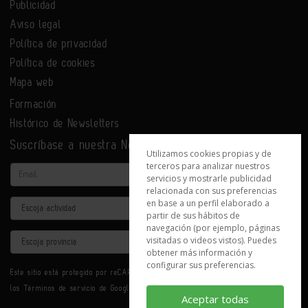
Publicidad
Aviso legal
Política de privacidad
Política de cookies
Mapa web
Formación
Histórico de Newsletters
Suscríbase a nuestra Newsletter
Utilizamos cookies propias y de
terceros para analizar nuestros
Email
servicios y mostrarle publicidad
relacionada con sus preferencias
en base a un perfil elaborado a
Actividad
partir de sus hábitos de
navegación (por ejemplo, páginas
Provincia
visitadas o videos vistos). Puedes
obtener más información y
configurar sus preferencias.
Este sitio está protegido por reCAPTCHA y se aplican la
Política de privacidad
y
los
Términos de servicio
de Google.
Aceptar todas