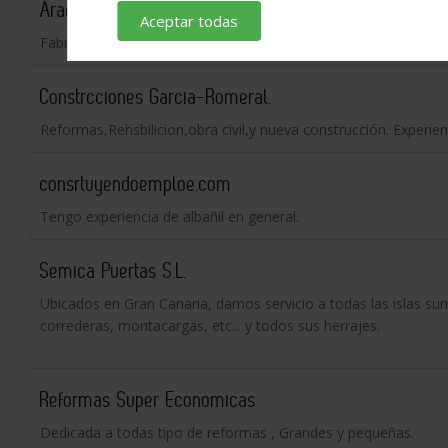
Aragonesa de PVC
Aceptar todas
Fabricación e instalación de ventanas y puerdas a medida
Constrcciones Garcia-Romeral.
Reformas,Rehsbilicion,obra civil,y nueva construcción. Experie
consrtuyendoemploe.com
Tengo experiencia de albañil en general.
Semica Puertas S.L.
Ubicados en Gran Canaria, damos servicio a todas las islas sum
correderas, montacargas, etc... y todos sus herrajes.
Reformas Super Economicas
Dedicada a todas tipo de reformas , Grandes y pequeñas.