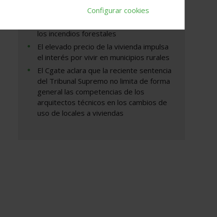
Configurar cookies
El Coam moviliza arquitectos voluntarios
para inspeccionar edificios afectados por
los incendios forestales
El elevado precio de la vivienda impulsa
el interés por vivir en municipios rurales
El Cgate aclara que la reciente sentencia
del Tribunal Supremo no limita de forma
general las competencias de los
arquitectos técnicos en los cambios de
uso de locales a viviendas