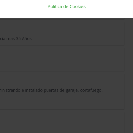
Política de Cookies
ncia mas 35 Años.
inistrando e instalado puertas de garaje, cortafuego,