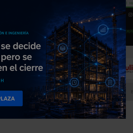
cial
Subida del 8,5% consumo cemento
29% cambiar al alquiler temporal
Hi
|
Piedra Natural
EMP
NOTICIAS
PRODUCTOS
AGENDA
ARTÍCULOS
EMPRESAS PREMIUM
driería