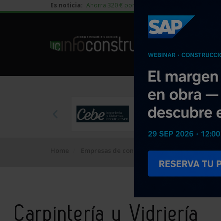
Es noticia:
Ahorra 320 € por vivienda en edificación residen
Home
Empresas de construcción
Carpintería y Vi
Carpintería y Vidriería