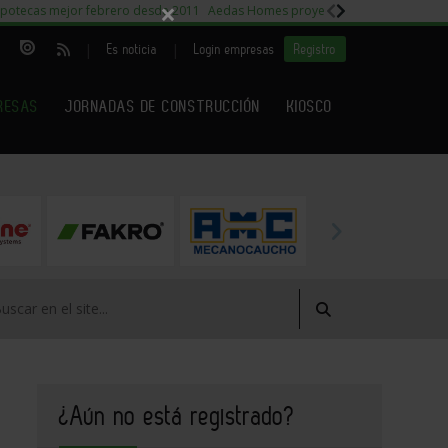
×
potecas mejor febrero desde 2011
Aedas Homes proyecto Fiora
Capitales m
|
|
Es noticia
Login empresas
Registro
RESAS
JORNADAS DE CONSTRUCCIÓN
KIOSCO
¿Aún no está registrado?