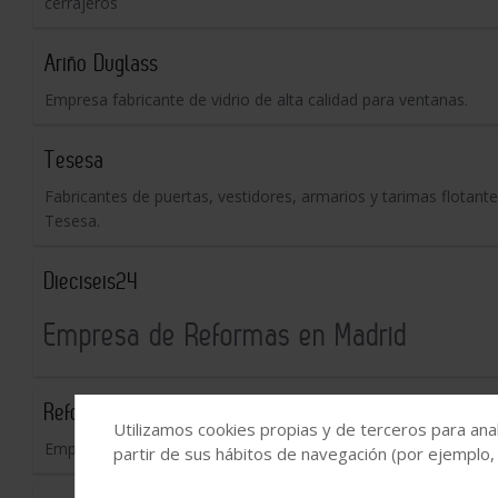
cerrajeros
Ariño Duglass
Empresa fabricante de vidrio de alta calidad para ventanas.
Tesesa
Fabricantes de puertas, vestidores, armarios y tarimas flotante
Tesesa.
Dieciseis24
Empresa de Reformas en Madrid
Reformas-Granada.es
Utilizamos cookies propias y de terceros para anal
Empresa dedicada a la reforma y reforma integral de locales, vivi
partir de sus hábitos de navegación (por ejemplo,