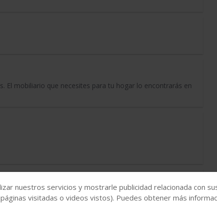
s. El mobiliario que necesites para tu hogar lo encontrarás en
izar nuestros servicios y mostrarle publicidad relacionada con su
endas, exteriores. Incluido albañileria, fontanería, pintura, etc
 páginas visitadas o videos vistos). Puedes obtener más informaci