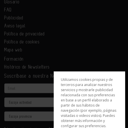
Glosario
FAQ
Publicidad
Aviso legal
Política de privacidad
Política de cookies
Mapa web
Formación
Histórico de Newsletters
Suscríbase a nuestra Newsletter
Utilizamos cookies propias y de
terceros para analizar nuestros
Email
servicios y mostrarle publicidad
relacionada con sus preferencias
en base a un perfil elaborado a
Actividad
partir de sus hábitos de
navegación (por ejemplo, páginas
Provincia
visitadas o videos vistos). Puedes
obtener más información y
configurar sus preferencias.