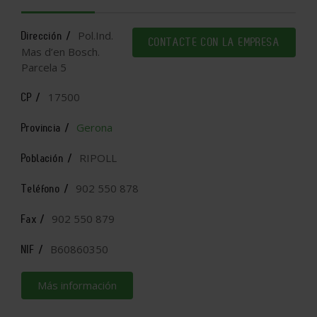
Pol.Ind.
Dirección /
CONTACTE CON LA EMPRESA
Mas d’en Bosch.
Parcela 5
17500
CP /
Gerona
Provincia /
RIPOLL
Población /
902 550 878
Teléfono /
902 550 879
Fax /
B60860350
NIF /
Más información