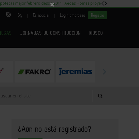
×
potecas mejor febrero desde 2011
Aedas Homes proyecto Fiora
Capitales m
|
|
Es noticia
Login empresas
Registro
RESAS
JORNADAS DE CONSTRUCCIÓN
KIOSCO
¿Aún no está registrado?