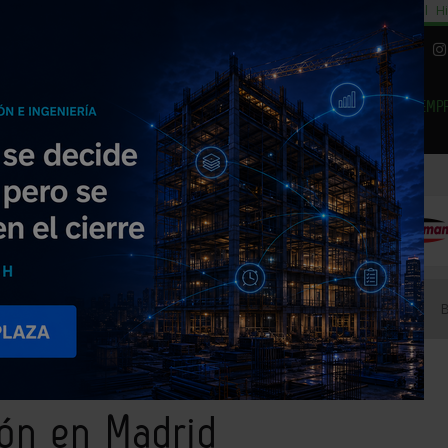
cial
Subida del 8,5% consumo cemento
29% cambiar al alquiler temporal
Hi
|
Piedra Natural
EMP
NOTICIAS
PRODUCTOS
AGENDA
ARTÍCULOS
EMPRESAS PREMIUM
ón en Madrid