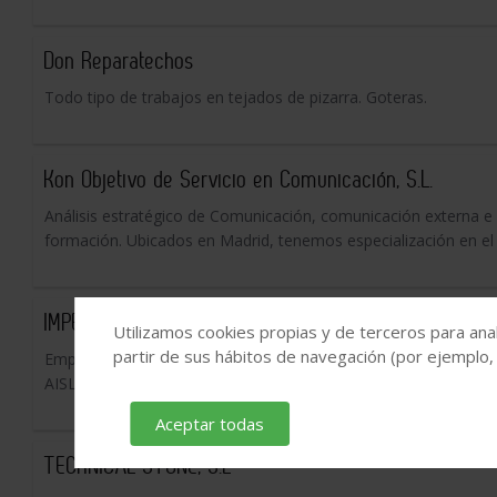
Don Reparatechos
Todo tipo de trabajos en tejados de pizarra. Goteras.
Kon Objetivo de Servicio en Comunicación, S.L.
Análisis estratégico de Comunicación, comunicación externa e i
formación. Ubicados en Madrid, tenemos especialización en el s
IMPERMEABILIZACIONES LLANOS MACIAS Sl
Utilizamos cookies propias y de terceros para anal
partir de sus hábitos de navegación (por ejemplo,
Empresa dedicada íntegramente a la rehabilitación de edific
AISLAMIENTOS.
Aceptar todas
TECHNICAL STONE, S.L