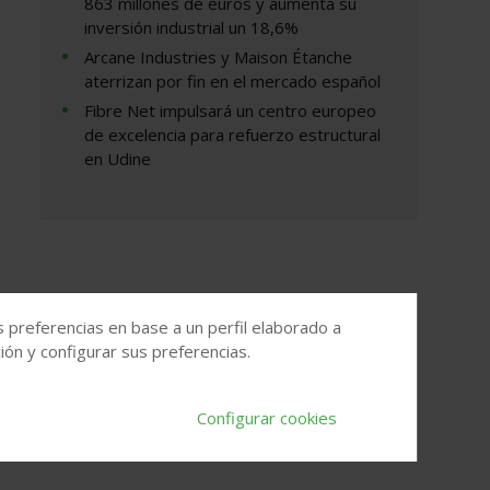
863 millones de euros y aumenta su
inversión industrial un 18,6%
Arcane Industries y Maison Étanche
aterrizan por fin en el mercado español
Fibre Net impulsará un centro europeo
de excelencia para refuerzo estructural
en Udine
s preferencias en base a un perfil elaborado a
ón y configurar sus preferencias.
Configurar cookies