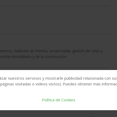
nterna, Gabinete de Prensa, social media, gestión de crisis y
ector inmobiliario y de la construcción
izar nuestros servicios y mostrarle publicidad relacionada con su
 páginas visitadas o videos vistos). Puedes obtener más informaci
ios. Especialista en CUBIERTAS, FACHADAS, PORTALES y
Política de Cookies