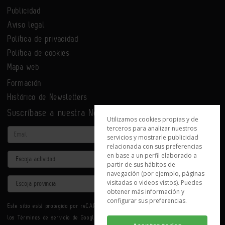
Publicidad
Aviso legal
Política de privacidad
Política de cookies
Mapa web
Formación
Histórico de Newsletters
Suscríbase a nuestra Newsletter
Utilizamos cookies propias y de
terceros para analizar nuestros
Email
servicios y mostrarle publicidad
relacionada con sus preferencias
en base a un perfil elaborado a
Actividad
partir de sus hábitos de
navegación (por ejemplo, páginas
Provincia
visitadas o videos vistos). Puedes
obtener más información y
configurar sus preferencias.
Este sitio está protegido por reCAPTCHA y se aplican la
Política de privacidad
y
los
Términos de servicio
de Google.