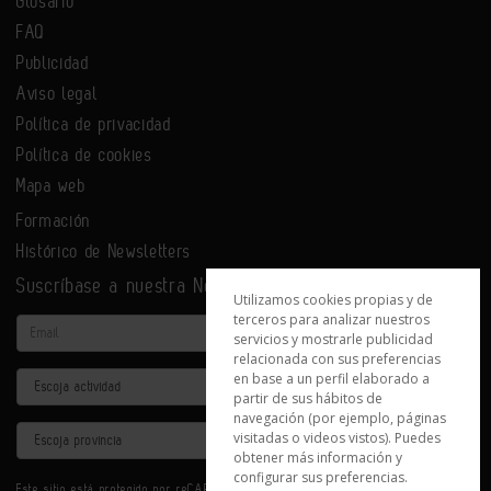
Glosario
FAQ
Publicidad
Aviso legal
Política de privacidad
Política de cookies
Mapa web
Formación
Histórico de Newsletters
Suscríbase a nuestra Newsletter
Utilizamos cookies propias y de
terceros para analizar nuestros
Email
servicios y mostrarle publicidad
relacionada con sus preferencias
en base a un perfil elaborado a
Actividad
partir de sus hábitos de
navegación (por ejemplo, páginas
Provincia
visitadas o videos vistos). Puedes
obtener más información y
configurar sus preferencias.
Este sitio está protegido por reCAPTCHA y se aplican la
Política de privacidad
y