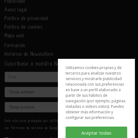
Publicidad
Aviso legal
Política de privacidad
Política de cookies
Mapa web
Formación
Histórico de Newsletters
Suscríbase a nuestra Newsletter
Utilizamos cookies propias y de
terceros para analizar nuestros
Email
servicios y mostrarle publicidad
relacionada con sus preferencias
en base a un perfil elaborado a
Actividad
partir de sus hábitos de
navegación (por ejemplo, páginas
Provincia
visitadas o videos vistos). Puedes
obtener más información y
configurar sus preferencias.
Este sitio está protegido por reCAPTCHA y se aplican la
Política de privacidad
y
los
Términos de servicio
de Google.
Aceptar todas