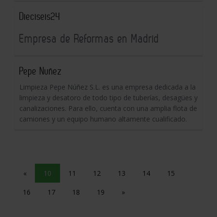
Dieciseis24
Empresa de Reformas en Madrid
Pepe Nuñez
Limpieza Pepe Núñez S.L. es una empresa dedicada a la
limpieza y desatoro de todo tipo de tuberías, desagües y
canalizaciones. Para ello, cuenta con una amplia flota de
camiones y un equipo humano altamente cualificado.
«
10
11
12
13
14
15
16
17
18
19
»