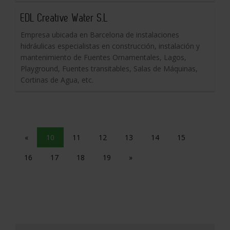
EDL Creative Water S.L
Empresa ubicada en Barcelona de instalaciones
hidráulicas especialistas en construcción, instalación y
mantenimiento de Fuentes Ornamentales, Lagos,
Playground, Fuentes transitables, Salas de Máquinas,
Cortinas de Agua, etc.
«
10
11
12
13
14
15
16
17
18
19
»