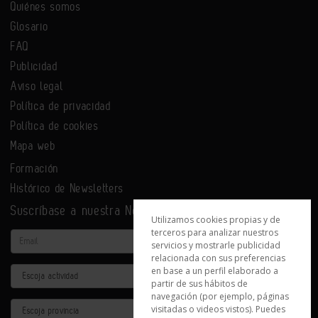
Quiénes somos
Glosario
FAQ
Publicidad
Aviso legal
Política de privacidad
Política de cookies
Mapa web
Formación
Histórico de Newsletters
Suscríbase a nuestra Newsletter
Utilizamos cookies propias y de
terceros para analizar nuestros
Email
servicios y mostrarle publicidad
relacionada con sus preferencias
en base a un perfil elaborado a
Actividad
partir de sus hábitos de
navegación (por ejemplo, páginas
Provincia
visitadas o videos vistos). Puedes