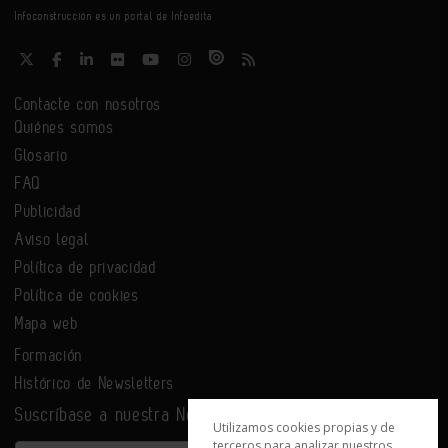
Infoconstrucción es un portal de Infoedita
Contacte con nosotros
Quiénes somos
Glosario
FAQ
Publicidad
Aviso legal
Política de privacidad
Política de cookies
Mapa web
Formación
Histórico de Newsletters
Suscríbase a nuestra Newsletter
Utilizamos cookies propias y de
terceros para analizar nuestros