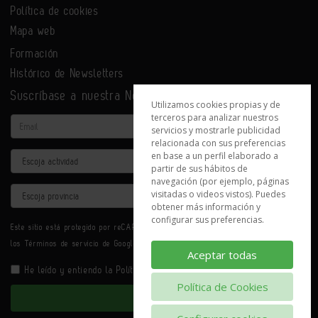
Política de cookies
Mapa web
Formación
Histórico de Newsletters
Suscríbase a nuestra Newsletter
Utilizamos cookies propias y de
terceros para analizar nuestros
Email
servicios y mostrarle publicidad
relacionada con sus preferencias
en base a un perfil elaborado a
Actividad
partir de sus hábitos de
navegación (por ejemplo, páginas
Provincia
visitadas o videos vistos). Puedes
obtener más información y
configurar sus preferencias.
Este sitio está protegido por reCAPTCHA y se aplican la
Política de privacidad
y
los
Términos de servicio
de Google.
Aceptar todas
He leído y entiendo la
Política de Privacidad
Política de Cookies
Enviar