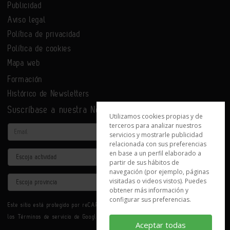
Publicidad
Aviso legal
Política de privacidad
Política de cookies
Mapa web
Formación
Histórico de Newsletters
Suscríbase a nuestra Newsletter
Utilizamos cookies propias y de
terceros para analizar nuestros
Email
servicios y mostrarle publicidad
relacionada con sus preferencias
en base a un perfil elaborado a
Actividad
partir de sus hábitos de
navegación (por ejemplo, páginas
Provincia
visitadas o videos vistos). Puedes
obtener más información y
configurar sus preferencias.
Este sitio está protegido por reCAPTCHA y se aplican la
Política de privacidad
y
los
Términos de servicio
de Google.
Aceptar todas