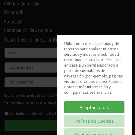
Política de cookies
Mapa web
Formación
Histórico de Newsletters
Suscríbase a nuestra Newsletter
Utilizamos cookies propias y de
terceros para analizar nuestros
Email
servicios y mostrarle publicidad
relacionada con sus preferencias
en base a un perfil elaborado a
Actividad
partir de sus hábitos de
navegación (por ejemplo, páginas
Provincia
visitadas o videos vistos). Puedes
obtener más información y
configurar sus preferencias.
Este sitio está protegido por reCAPTCHA y se aplican la
Política de privacidad
y
los
Términos de servicio
de Google.
Aceptar todas
He leído y entiendo la
Política de Privacidad
Política de Cookies
Enviar
Configurar cookies