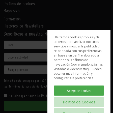
Política de cookies
Mapa web
Formación
Histórico de Newsletters
Suscríbase a nuestra Newsletter
Utilizamos cookies propias y de
terceros para analizar nuestros
Email
servicios y mostrarle publicidad
relacionada con sus preferencias
en base a un perfil elaborado a
Actividad
partir de sus hábitos de
navegación (por ejemplo, páginas
Provincia
visitadas o videos vistos). Puedes
obtener más información y
configurar sus preferencias.
Este sitio está protegido por reCAPTCHA y se aplican la
Política de privacidad
y
los
Términos de servicio
de Google.
Aceptar todas
He leído y entiendo la
Política de Privacidad
Política de Cookies
Enviar