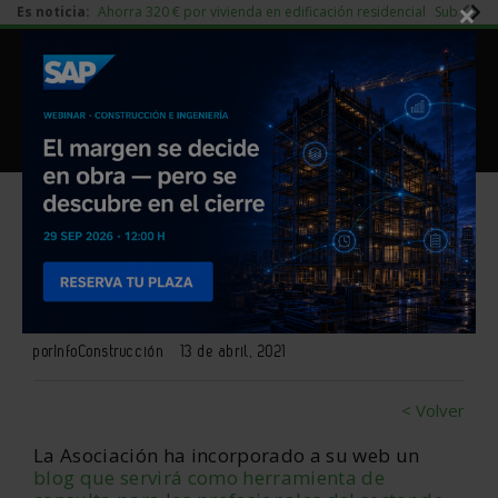
×
Es noticia:
Ahorra 320 € por vivienda en edificación residencial
Subida d
|
Redes Sociales
Piedra Natural
|
Es noticia
Login empresas
Registro
Hispalyt lanza el blog
‘Cerámica para construir’
por
InfoConstrucción
13 de abril, 2021
< Volver
La Asociación ha incorporado a su web un
blog que servirá como herramienta de