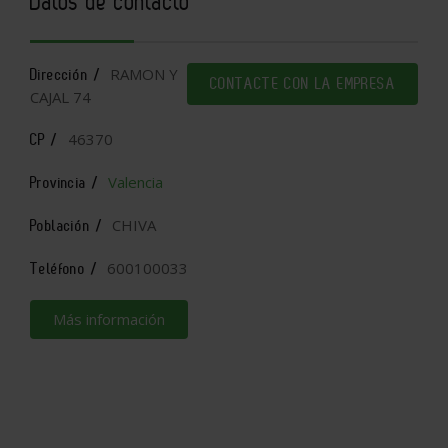
Datos de contacto
RAMON Y
Dirección /
CONTACTE CON LA EMPRESA
CAJAL 74
46370
CP /
Valencia
Provincia /
CHIVA
Población /
600100033
Teléfono /
Más información