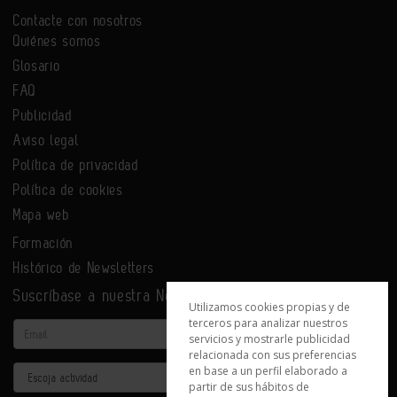
Contacte con nosotros
Quiénes somos
Glosario
FAQ
Publicidad
Aviso legal
Política de privacidad
Política de cookies
Mapa web
Formación
Histórico de Newsletters
Suscríbase a nuestra Newsletter
Utilizamos cookies propias y de
terceros para analizar nuestros
Email
servicios y mostrarle publicidad
relacionada con sus preferencias
en base a un perfil elaborado a
Actividad
partir de sus hábitos de