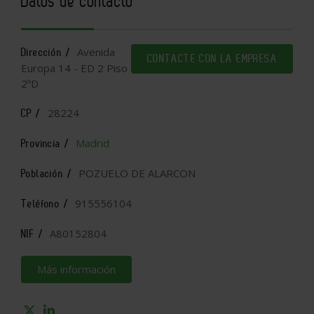
Datos de contacto
Avenida
Dirección /
CONTACTE CON LA EMPRESA
Europa 14 - ED 2 Piso
2ºD
28224
CP /
Madrid
Provincia /
POZUELO DE ALARCON
Población /
915556104
Teléfono /
A80152804
NIF /
Más información