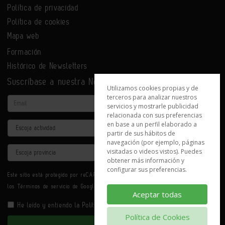
Política de privacidad
Política de cookies
Mapa web
Formación
Histórico de Newsletters
Suscríbase a nuestra Newsletter
Utilizamos cookies propias y de
terceros para analizar nuestros
Email
servicios y mostrarle publicidad
relacionada con sus preferencias
en base a un perfil elaborado a
Actividad
partir de sus hábitos de
navegación (por ejemplo, páginas
Provincia
visitadas o videos vistos). Puedes
obtener más información y
configurar sus preferencias.
Este sitio está protegido por reCAPTCHA y se aplican la
Política de privacidad
y
los
Términos de servicio
de Google.
Aceptar todas
He leído y entiendo la
Política de Privacidad
Política de Cookies
Enviar