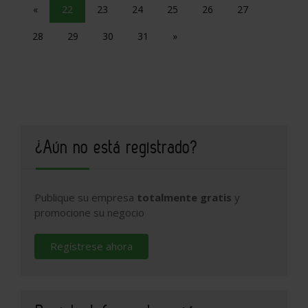
«
22
23
24
25
26
27
28
29
30
31
»
¿Aún no está registrado?
Publique su empresa
totalmente gratis
y
promocione su negocio
Regístrese ahora