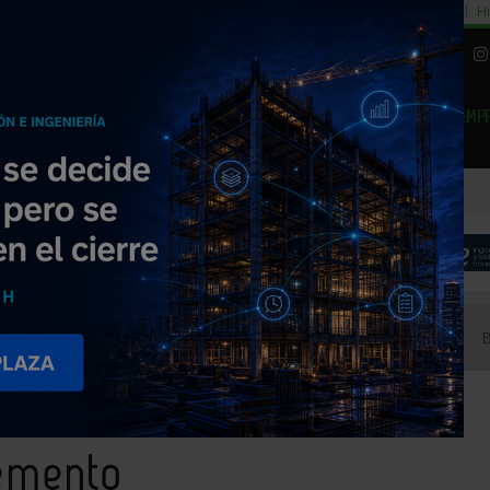
cial
Subida del 8,5% consumo cemento
29% cambiar al alquiler temporal
Hi
|
Piedra Natural
EMP
NOTICIAS
PRODUCTOS
AGENDA
ARTÍCULOS
EMPRESAS PREMIUM
a construcción
Aglomerantes: yesos, cemento
cemento