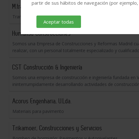
partir de sus hábitos de navegación (por ejemplo,
M.transportes
Transportes
Aceptar todas
Humansa Construcciones
Somos una Empresa de Construcciones y Reformas Madrid cualif
realizar, con un personal totalmente especializado y cualificado
CST Construcción & Ingeniería
Somos una empresa de construcción e ingeniería fundada en V
ininterrumpidamente desarrollando actividades de construcción d
Acorus Engenharia, U.Lda.
Materiais para pavimento
Trikamoer, Construcciones y Servicios
Bombeo de hormigón: Pavimentos y Autonivelantes.