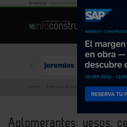
Es noticia:
Ahorra 320 € por vivienda en edificación residen
Home
Empresas de construcción
Materiales par
Aglomerantes: yesos, 