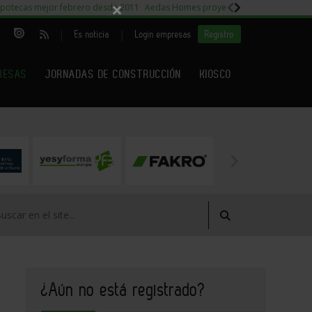
×
potecas mejor febrero desde 2011
Aedas Homes proyecto Fiora
Capitales m
|
|
Es noticia
Login empresas
Registro
RESAS
JORNADAS DE CONSTRUCCIÓN
KIOSCO
¿Aún no está registrado?