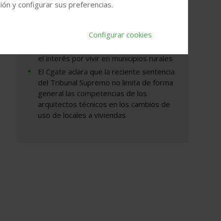
ón y configurar sus preferencias.
El Coam moviliza arquitectos voluntarios
para inspeccionar edificios afectados por
los incendios forestales
Configurar cookies
El elevado precio de la vivienda impulsa
el interés por vivir en municipios rurales
El Cgate aclara que la reciente sentencia
del Tribunal Supremo no limita de forma
general las competencias de los
arquitectos técnicos en los cambios de
uso de locales a viviendas