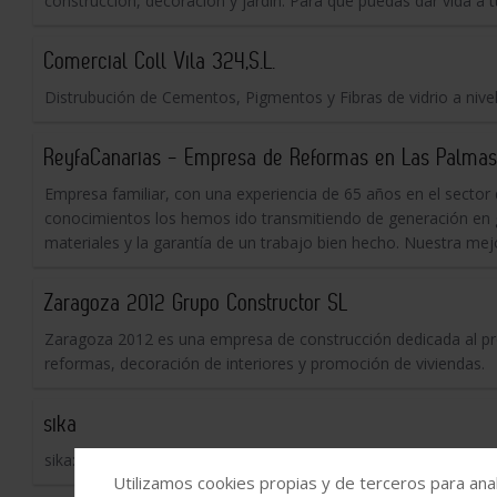
construcción, decoración y jardín. Para que puedas dar vida a t
Comercial Coll Vila 324,S.L.
Distrubución de Cementos, Pigmentos y Fibras de vidrio a nivel
ReyfaCanarias - Empresa de Reformas en Las Palma
Empresa familiar, con una experiencia de 65 años en el sector
conocimientos los hemos ido transmitiendo de generación en g
materiales y la garantía de un trabajo bien hecho. Nuestra me
Zaragoza 2012 Grupo Constructor SL
Zaragoza 2012 es una empresa de construcción dedicada al pro
reformas, decoración de interiores y promoción de viviendas.
sika
sika: fabricante y proveedor de productos técnicos químicos par
Utilizamos cookies propias y de terceros para anal