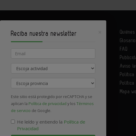
×
Quiéne
Reciba nuestra newsletter
Glosario
Infoconstrucción es un portal de Infoedita
FAQ
Email
Publicid
Aviso l
Actividad
Contacte con nosotros
Política
Provincia
Política
Mapa w
Este sitio está protegido por reCAPTCHA y se
aplican la
Política de privacidad
y los
Términos
de servicio
de Google.
He leído y entiendo la
Política de
Privacidad