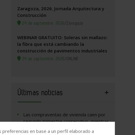
Zaragoza, 2026. Jornada Arquitectura y
Construcción
24 de septiembre, 2026
/
Zaragoza
WEBINAR GRATUITO: Soleras sin mallazo:
la fibra que está cambiando la
construcción de pavimentos industriales
24 de septiembre, 2026
/
ONLINE
Últimas noticias
Las compraventas de vivienda caen por
segundo trimestre consecutivo, mientras
los precios alcanzan nuevos máximos
s preferencias en base a un perfil elaborado a
históricos