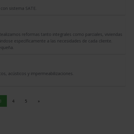
s con sistema SATE.
Realizamos reformas tanto integrales como parciales, viviendas
tándose específicamente a las necesidades de cada cliente.
equeña.
cos, acústicos y impermeabilizaciones.
3
4
5
»