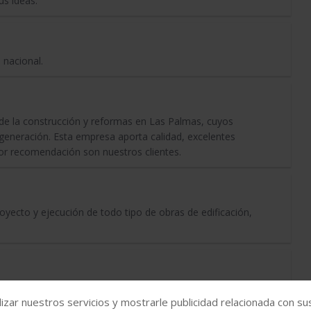
us ideas.
 nacional.
s
 de la construcción y reformas en Las Palmas, cuyos
eneración. Esta empresa aporta calidad, excelentes
jor recomendación son nuestros clientes.
yecto y ejecución de todo tipo de obras de edificación,
a la construcción y sector industrial
izar nuestros servicios y mostrarle publicidad relacionada con su