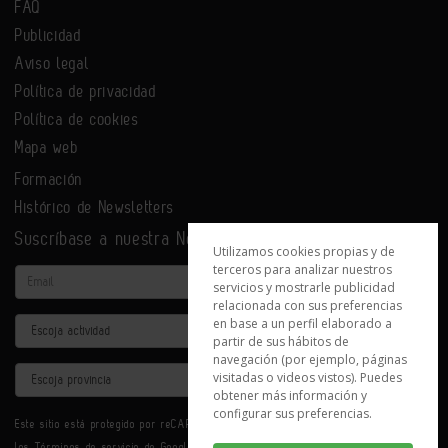
FAQ
Publicidad
Aviso legal
Política de privacidad
Política de cookies
Mapa web
Formación
Histórico de Newsletters
Suscríbase a nuestra Newsletter
Utilizamos cookies propias y de
terceros para analizar nuestros
Email
servicios y mostrarle publicidad
relacionada con sus preferencias
en base a un perfil elaborado a
Actividad
partir de sus hábitos de
navegación (por ejemplo, páginas
Provincia
visitadas o videos vistos). Puedes
obtener más información y
configurar sus preferencias.
Este sitio está protegido por reCAPTCHA y se aplican la
Política de privacidad
y
los
Términos de servicio
de Google.