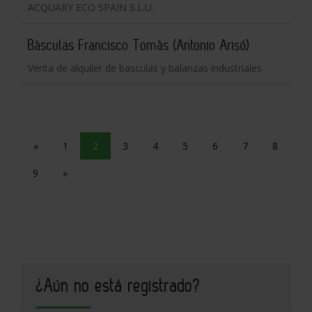
ACQUARY ECO SPAIN S.L.U.
Bàsculas Francisco Tomàs (Antonio Arisó)
Venta de alquiler de basculas y balanzas industriales
«
1
2
3
4
5
6
7
8
9
»
¿Aún no está registrado?