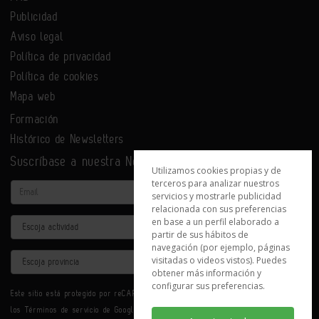
Publicidad
Aviso legal
Política de privacidad
Política de cookies
Mapa web
Formación
Histórico de Newsletters
Suscríbase a nuestra Newsletter
Utilizamos cookies propias y de
terceros para analizar nuestros
Email
servicios y mostrarle publicidad
relacionada con sus preferencias
en base a un perfil elaborado a
Actividad
partir de sus hábitos de
navegación (por ejemplo, páginas
Provincia
visitadas o videos vistos). Puedes
obtener más información y
configurar sus preferencias.
Este sitio está protegido por reCAPTCHA y se aplican la
Política de privacidad
y
los
Términos de servicio
de Google.