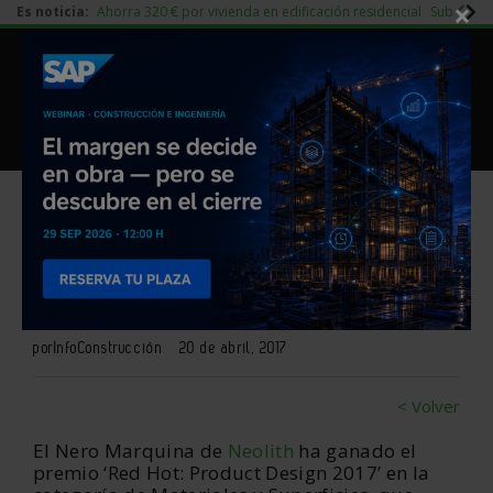
×
Es noticia:
Ahorra 320 € por vivienda en edificación residencial
Subida d
|
Redes Sociales
Piedra Natural
|
Es noticia
Login empresas
Registro
Nero Marquina de Neolith,
premio Red Hot 2017
por
InfoConstrucción
20 de abril, 2017
< Volver
El Nero Marquina de
Neolith
ha ganado el
premio ‘Red Hot: Product Design 2017’ en la