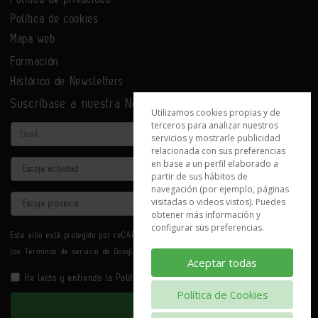
Política de cookies
Mapa web
Formación
Histórico de Newsletters
Suscríbase a nuestra Newsletter
Utilizamos cookies propias y de
terceros para analizar nuestros
Email
servicios y mostrarle publicidad
relacionada con sus preferencias
en base a un perfil elaborado a
Actividad
partir de sus hábitos de
navegación (por ejemplo, páginas
Provincia
visitadas o videos vistos). Puedes
obtener más información y
configurar sus preferencias.
Este sitio está protegido por reCAPTCHA y se aplican la
Política de privacidad
y
los
Términos de servicio
de Google.
Aceptar todas
He leído y entiendo la
Política de Privacidad
Política de Cookies
Enviar