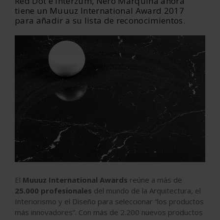
Red Dot e Interzum, Nero Marquina ahora
tiene un Muuuz International Award 2017
para añadir a su lista de reconocimientos.
El
Muuuz International Awards
reúne a más de
25.000 profesionales
del mundo de la Arquitectura, el
Interiorismo y el Diseño para seleccionar “los productos
más innovadores”. Con más de 2.200 nuevos productos