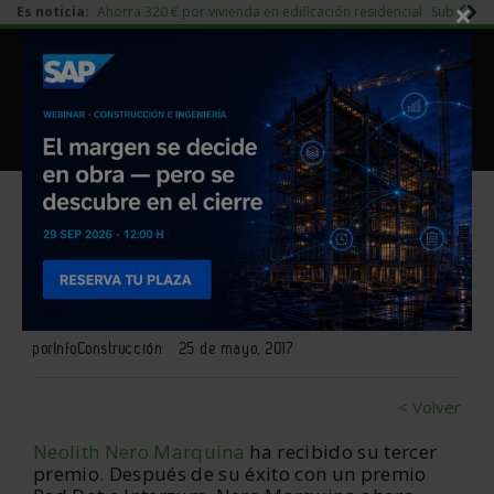
×
Es noticia:
Ahorra 320 € por vivienda en edificación residencial
Subida d
|
Redes Sociales
Piedra Natural
|
Es noticia
Login empresas
Registro
Neolith recibe el premio Muuuz
International 2017
por
InfoConstrucción
25 de mayo, 2017
< Volver
Neolith
Nero Marquina
ha recibido su tercer
premio. Después de su éxito con un premio