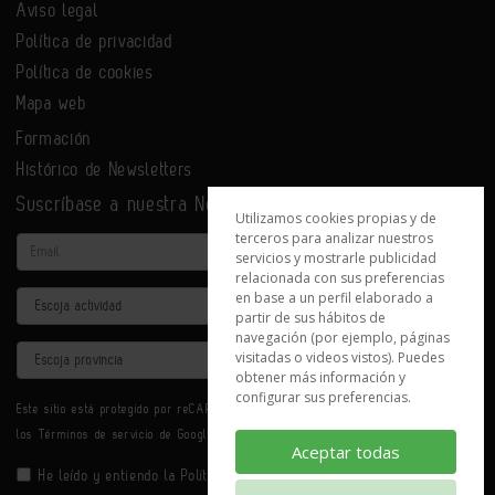
Aviso legal
Política de privacidad
Política de cookies
Mapa web
Formación
Histórico de Newsletters
Suscríbase a nuestra Newsletter
Utilizamos cookies propias y de
terceros para analizar nuestros
Email
servicios y mostrarle publicidad
relacionada con sus preferencias
en base a un perfil elaborado a
Actividad
partir de sus hábitos de
navegación (por ejemplo, páginas
Provincia
visitadas o videos vistos). Puedes
obtener más información y
configurar sus preferencias.
Este sitio está protegido por reCAPTCHA y se aplican la
Política de privacidad
y
los
Términos de servicio
de Google.
Aceptar todas
He leído y entiendo la
Política de Privacidad