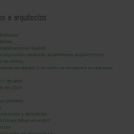
os a arquitectos
diseñador
lencia
ehabilitación en Madrid
io expositivo dedicado al patrimonio arquitectónico
to de éxitos
vienda en alquiler o en venta se encuentra en una zona
11 de abril
ido en 2024
sus premios
n
onstrucción y demolición
PA Fórum Bilbao en el BEC
ectos
innovación en arquitectura