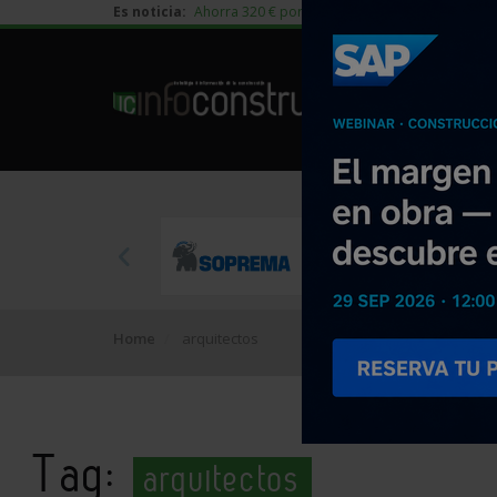
Es noticia:
Ahorra 320 € por vivienda en edificación residen
Home
arquitectos
Tag:
arquitectos