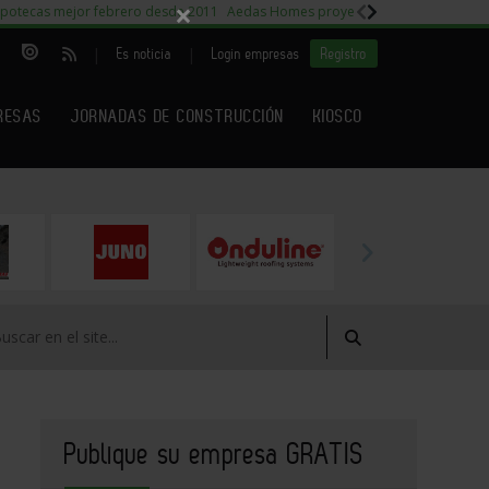
×
potecas mejor febrero desde 2011
Aedas Homes proyecto Fiora
Capitales m
|
|
Es noticia
Login empresas
Registro
RESAS
JORNADAS DE CONSTRUCCIÓN
KIOSCO
Publique su empresa GRATIS