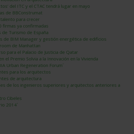
ctos’ del ITC y el CTAC tendrá lugar en mayo
icas de BBConstrumat
 talento para crecer
00 firmas ya confirmadas
res de Turismo de España
 de BIM Manager y gestión energética de edificios
wroom de Manhattan
so para el Palacio de Justicia de Qatar
 el Premio Solvia a la Innovación en la Vivienda
 ´BIA Urban Regeneration Forum´
tes para los arquitectos
antes de arquitectura
ones de los ingenieros superiores y arquitectos anteriores a
tro Cibeles
rio 2014´