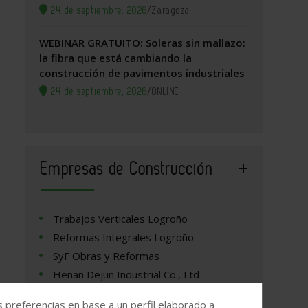
24 de septiembre, 2026
/
Zaragoza
WEBINAR GRATUITO: Soleras sin mallazo:
la fibra que está cambiando la
construcción de pavimentos industriales
24 de septiembre, 2026
/
ONLINE
Empresas de Construcción
Trabajos Verticales Logroño
Reformas Integrales Logroño
SyF Obras y Reformas
Henan Dejun Industrial Co., Ltd
s preferencias en base a un perfil elaborado a