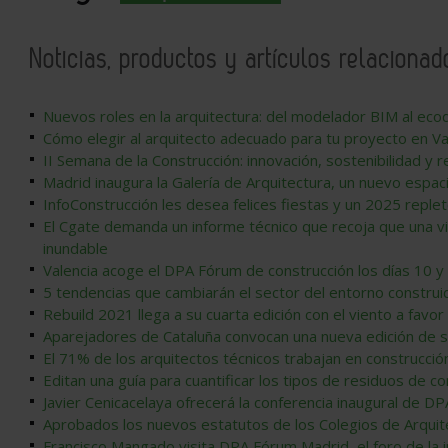
Noticias, productos y artículos relacionad
Nuevos roles en la arquitectura: del modelador BIM al eco
Cómo elegir al arquitecto adecuado para tu proyecto en Va
II Semana de la Construcción: innovación, sostenibilidad y r
Madrid inaugura la Galería de Arquitectura, un nuevo espac
InfoConstrucción les desea felices fiestas y un 2025 reple
El Cgate demanda un informe técnico que recoja que una vi
inundable
Valencia acoge el DPA Fórum de construcción los días 10 y 
5 tendencias que cambiarán el sector del entorno constru
Rebuild 2021 llega a su cuarta edición con el viento a favor
Aparejadores de Cataluña convocan una nueva edición de 
El 71% de los arquitectos técnicos trabajan en construcció
Editan una guía para cuantificar los tipos de residuos de c
Javier Cenicacelaya ofrecerá la conferencia inaugural de D
Aprobados los nuevos estatutos de los Colegios de Arquit
Francisco Mangado visita DPA Fórum Madrid, el foro de la 