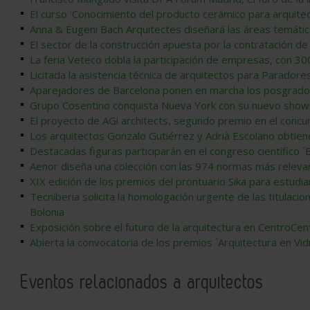
El curso ‘Conocimiento del producto cerámico para arquite
Anna & Eugeni Bach Arquitectes diseñará las áreas temát
El sector de la construcción apuesta por la contratación de
La feria Veteco dobla la participación de empresas, con 3
Licitada la asistencia técnica de arquitectos para Parado
Aparejadores de Barcelona ponen en marcha los posgrados
Grupo Cosentino conquista Nueva York con su nuevo sho
El proyecto de AGi architects, segundo premio en el concur
Los arquitectos Gonzalo Gutiérrez y Adrià Escolano obtienen
Destacadas figuras participarán en el congreso científico
Aenor diseña una colección con las 974 normas más relevan
XIX edición de los premios del prontuario Sika para estudi
Tecniberia solicita la homologación urgente de las titulaci
Bolonia
Exposición sobre el futuro de la arquitectura en CentroCen
Abierta la convocatoria de los premios ´Arquitectura en Vid
Eventos relacionados a arquitectos