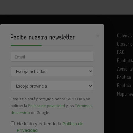
×
Quiéne
Reciba nuestra newsletter
Glosario
Infoconstrucción es un portal de Infoedita
FAQ
Email
Publicid
Aviso l
Actividad
Contacte con nosotros
Política
Provincia
Política
Mapa w
Este sitio está protegido por reCAPTCHA y se
aplican la
Política de privacidad
y los
Términos
de servicio
de Google.
He leído y entiendo la
Política de
Privacidad