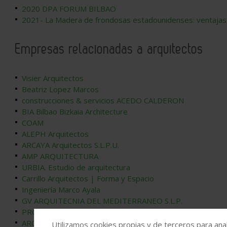
2020 DPA FORUM BILBAO
2021- La Madera de frondosas estadounidenses: ventajas, 
Empresas relacionadas a arquitectos
Visier Arquitectos
Beatriz Lopez Marcos
construcciones & servicios ACEDO CALDERON
BIA Bilbao Bizkaia Architecture
COAM
ALEPH Arquitectos
ARCAYA Arquitectos S.L.P.U.
AMP ARQUITECTURA
URBIA. Estudio de arquitectura
Carrillo Arquitectos | Forma y Espacio
Ingeniería Marco Ayala
GV ARQUITECNIA DEL MEDITERRANEO S.L.P.
PROYECTOS Y OBRAS JACRISA SL
ARQUITECTURA SOSTENIBLE INTEGRAL -ASI-
Utilizamos cookies propias y de terceros para anal