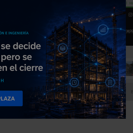
cial
Subida del 8,5% consumo cemento
29% cambiar al alquiler temporal
Hi
|
Piedra Natural
EMP
NOTICIAS
PRODUCTOS
AGENDA
ARTÍCULOS
EMPRESAS PREMIUM