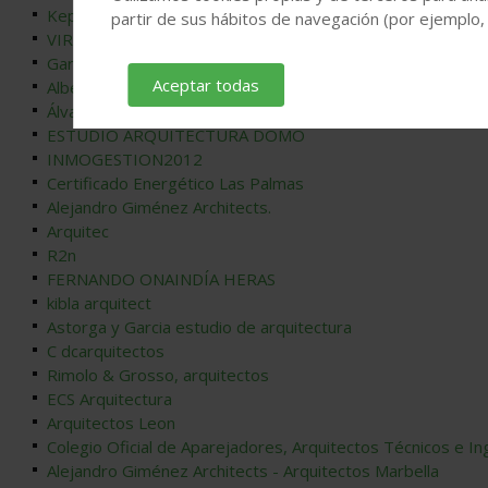
Kepa Eneko Reguilon Uriarte
partir de sus hábitos de navegación (por ejemplo,
VIRELDALIA ARQUITECTOS
García&Carmona; Arquitectos
Aceptar todas
Alberto Cameselle Arquitectos
Álvaro Sanz Zamora
ESTUDIO ARQUITECTURA DOMO
INMOGESTION2012
Certificado Energético Las Palmas
Alejandro Giménez Architects.
Arquitec
R2n
FERNANDO ONAINDÍA HERAS
kibla arquitect
Astorga y Garcia estudio de arquitectura
C dcarquitectos
Rimolo & Grosso, arquitectos
ECS Arquitectura
Arquitectos Leon
Colegio Oficial de Aparejadores, Arquitectos Técnicos e Ing
Alejandro Giménez Architects - Arquitectos Marbella